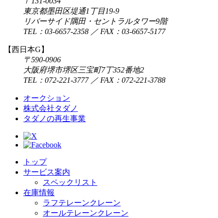
〒131-0034
東京都墨田区堤通1丁目19-9
リバーサイド隅田・セントラルタワー9階
TEL：
03-6657-2358
／ FAX：03-6657-5177
【西日本G】
〒590-0906
大阪府堺市堺区三宝町7丁352番地2
TEL：
072-221-3777
／ FAX：072-221-3788
オークション
株式会社タダノ
タダノの再生事業
トップ
サービス案内
スペックリスト
在庫情報
ラフテレーンクレーン
オールテレーンクレーン